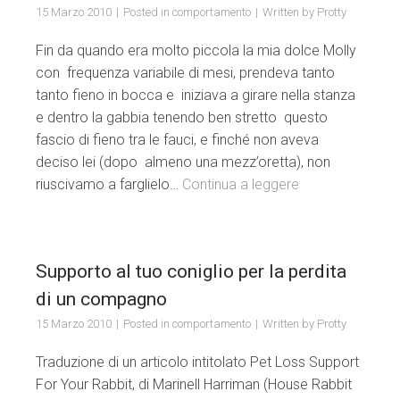
15 Marzo 2010
Posted in
comportamento
Written by
Protty
Fin da quando era molto piccola la mia dolce Molly
con frequenza variabile di mesi, prendeva tanto
tanto fieno in bocca e iniziava a girare nella stanza
e dentro la gabbia tenendo ben stretto questo
fascio di fieno tra le fauci, e finché non aveva
deciso lei (dopo almeno una mezz’oretta), non
riuscivamo a farglielo…
Continua a leggere
Supporto al tuo coniglio per la perdita
di un compagno
15 Marzo 2010
Posted in
comportamento
Written by
Protty
Traduzione di un articolo intitolato Pet Loss Support
For Your Rabbit, di Marinell Harriman (House Rabbit