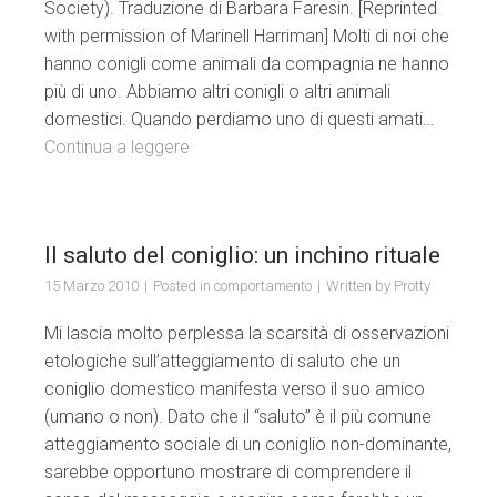
Society). Traduzione di Barbara Faresin. [Reprinted
with permission of Marinell Harriman] Molti di noi che
hanno conigli come animali da compagnia ne hanno
più di uno. Abbiamo altri conigli o altri animali
domestici. Quando perdiamo uno di questi amati…
Continua a leggere
Il saluto del coniglio: un inchino rituale
15 Marzo 2010
Posted in
comportamento
Written by
Protty
Mi lascia molto perplessa la scarsità di osservazioni
etologiche sull’atteggiamento di saluto che un
coniglio domestico manifesta verso il suo amico
(umano o non). Dato che il “saluto” è il più comune
atteggiamento sociale di un coniglio non-dominante,
sarebbe opportuno mostrare di comprendere il