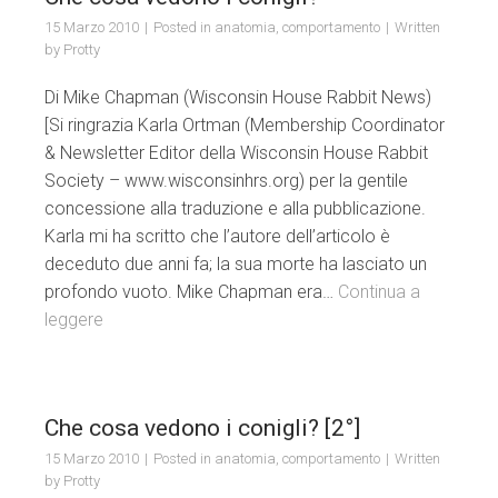
15 Marzo 2010
Posted in
anatomia
,
comportamento
Written
by
Protty
Di Mike Chapman (Wisconsin House Rabbit News)
[Si ringrazia Karla Ortman (Membership Coordinator
& Newsletter Editor della Wisconsin House Rabbit
Society – www.wisconsinhrs.org) per la gentile
concessione alla traduzione e alla pubblicazione.
Karla mi ha scritto che l’autore dell’articolo è
deceduto due anni fa; la sua morte ha lasciato un
profondo vuoto. Mike Chapman era…
Continua a
leggere
Che cosa vedono i conigli? [2°]
15 Marzo 2010
Posted in
anatomia
,
comportamento
Written
by
Protty