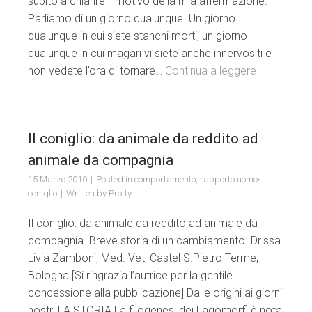
subito a chiarire il motivo della mia affermazione.
Parliamo di un giorno qualunque. Un giorno
qualunque in cui siete stanchi morti, un giorno
qualunque in cui magari vi siete anche innervositi e
non vedete l’ora di tornare…
Continua a leggere
Il coniglio: da animale da reddito ad
animale da compagnia
15 Marzo 2010
Posted in
comportamento
,
rapporto uomo-
coniglio
Written by
Protty
Il coniglio: da animale da reddito ad animale da
compagnia. Breve storia di un cambiamento. Dr.ssa
Livia Zamboni, Med. Vet, Castel S.Pietro Terme,
Bologna [Si ringrazia l’autrice per la gentile
concessione alla pubblicazione] Dalle origini ai giorni
nostri LA STORIA La filogenesi dei Lagomorfi è nota