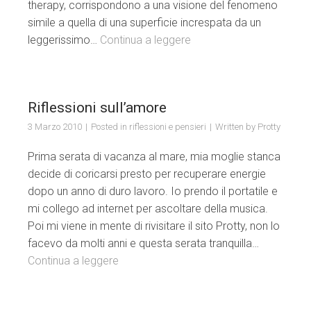
therapy, corrispondono a una visione del fenomeno
simile a quella di una superficie increspata da un
leggerissimo…
Continua a leggere
Riflessioni sull’amore
3 Marzo 2010
Posted in
riflessioni e pensieri
Written by
Protty
Prima serata di vacanza al mare, mia moglie stanca
decide di coricarsi presto per recuperare energie
dopo un anno di duro lavoro. Io prendo il portatile e
mi collego ad internet per ascoltare della musica.
Poi mi viene in mente di rivisitare il sito Protty, non lo
facevo da molti anni e questa serata tranquilla…
Continua a leggere