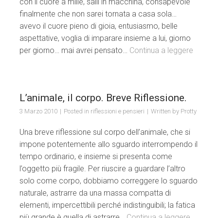
con il cuore a mille, salii in macchina, consapevole
finalmente che non sarei tornata a casa sola…
avevo il cuore pieno di gioia, entusiasmo, belle
aspettative, voglia di imparare insieme a lui, giorno
per giorno… mai avrei pensato…
Continua a leggere
L’animale, il corpo. Breve Riflessione.
3 Marzo 2010
Posted in
riflessioni e pensieri
Written by
Protty
Una breve riflessione sul corpo dell’animale, che si
impone potentemente allo sguardo interrompendo il
tempo ordinario, e insieme si presenta come
l’oggetto più fragile. Per riuscire a guardare l’altro
solo come corpo, dobbiamo correggere lo sguardo
naturale, astrarre da una massa compatta di
elementi, impercettibili perché indistinguibili; la fatica
più grande è quella di astrarre…
Continua a leggere