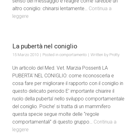
senso del messaggio e reagire come farebbe un
altro coniglio: chinarsi lentamente…
Continua a
leggere
La pubertà nel coniglio
15 Marzo 2010
Posted in
comportamento
Written by
Protty
Un articolo del Med. Vet. Marzia Possenti LA
PUBERTA‘ NEL CONIGLIO: come riconoscerla e
cosa fare per migliorare il rapporto con il coniglio in
questo delicato periodo E’ importante chiarire il
ruolo della puberta’ nello sviluppo comportamentale
del coniglio. Poiche’ si tratta di un mammifero
questa specie segue molte delle “regole
comportamentali” di questo gruppo…
Continua a
leggere