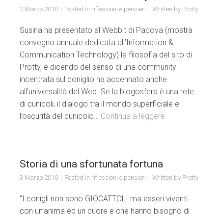
3 Marzo 2010
Posted in
riflessioni e pensieri
Written by
Protty
Susina ha presentato al Webbit di Padova (mostra
convegno annuale dedicata all’Information &
Communication Technology) la filosofia del sito di
Protty, e dicendo del senso di una community
incentrata sul coniglio ha accennato anche
all’universalità del Web. Se la blogosfera è una rete
di cunicoli, il dialogo tra il mondo superficiale e
l’oscurità del cunicolo…
Continua a leggere
Storia di una sfortunata fortuna
3 Marzo 2010
Posted in
riflessioni e pensieri
Written by
Protty
“I conigli non sono GIOCATTOLI ma esseri viventi
con un’anima ed un cuore e che hanno bisogno di