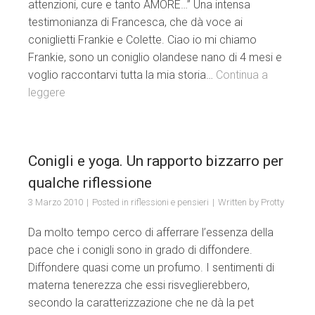
attenzioni, cure e tanto AMORE…” Una intensa
testimonianza di Francesca, che dà voce ai
coniglietti Frankie e Colette. Ciao io mi chiamo
Frankie, sono un coniglio olandese nano di 4 mesi e
voglio raccontarvi tutta la mia storia…
Continua a
leggere
Conigli e yoga. Un rapporto bizzarro per
qualche riflessione
3 Marzo 2010
Posted in
riflessioni e pensieri
Written by
Protty
Da molto tempo cerco di afferrare l’essenza della
pace che i conigli sono in grado di diffondere.
Diffondere quasi come un profumo. I sentimenti di
materna tenerezza che essi risveglierebbero,
secondo la caratterizzazione che ne dà la pet