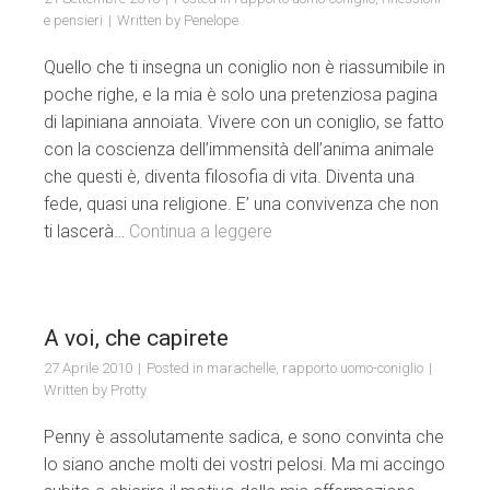
e pensieri
Written by
Penelope
Quello che ti insegna un coniglio non è riassumibile in
poche righe, e la mia è solo una pretenziosa pagina
di lapiniana annoiata. Vivere con un coniglio, se fatto
con la coscienza dell’immensità dell’anima animale
che questi è, diventa filosofia di vita. Diventa una
fede, quasi una religione. E’ una convivenza che non
ti lascerà…
Continua a leggere
A voi, che capirete
27 Aprile 2010
Posted in
marachelle
,
rapporto uomo-coniglio
Written by
Protty
Penny è assolutamente sadica, e sono convinta che
lo siano anche molti dei vostri pelosi. Ma mi accingo