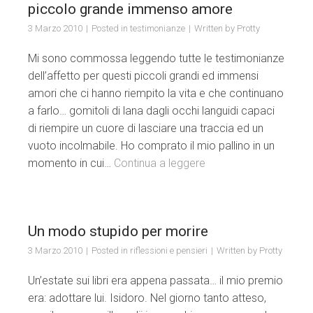
piccolo grande immenso amore
3 Marzo 2010
Posted in
testimonianze
Written by
Protty
Mi sono commossa leggendo tutte le testimonianze
dell’affetto per questi piccoli grandi ed immensi
amori che ci hanno riempito la vita e che continuano
a farlo… gomitoli di lana dagli occhi languidi capaci
di riempire un cuore di lasciare una traccia ed un
vuoto incolmabile. Ho comprato il mio pallino in un
momento in cui…
Continua a leggere
Un modo stupido per morire
3 Marzo 2010
Posted in
riflessioni e pensieri
Written by
Protty
Un’estate sui libri era appena passata… il mio premio
era: adottare lui. Isidoro. Nel giorno tanto atteso,