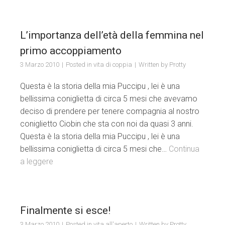
L’importanza dell’età della femmina nel
primo accoppiamento
3 Marzo 2010
Posted in
vita di coppia
Written by
Protty
Questa è la storia della mia Puccipu , lei è una
bellissima coniglietta di circa 5 mesi che avevamo
deciso di prendere per tenere compagnia al nostro
coniglietto Ciobin che sta con noi da quasi 3 anni.
Questa è la storia della mia Puccipu , lei è una
bellissima coniglietta di circa 5 mesi che…
Continua
a leggere
Finalmente si esce!
3 Marzo 2010
Posted in
vita all'aperto
Written by
Protty