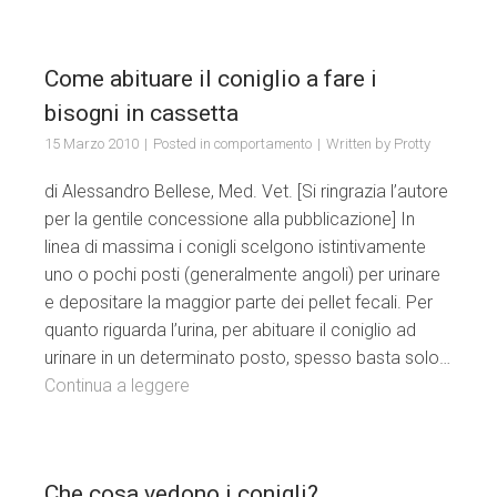
Come abituare il coniglio a fare i
bisogni in cassetta
15 Marzo 2010
Posted in
comportamento
Written by
Protty
di Alessandro Bellese, Med. Vet. [Si ringrazia l’autore
per la gentile concessione alla pubblicazione] In
linea di massima i conigli scelgono istintivamente
uno o pochi posti (generalmente angoli) per urinare
e depositare la maggior parte dei pellet fecali. Per
quanto riguarda l’urina, per abituare il coniglio ad
urinare in un determinato posto, spesso basta solo…
Continua a leggere
Che cosa vedono i conigli?