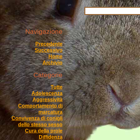
Navigazione
Precedente
Successivo
Home
Archivio
Categorie
Tutte
Adolescenza
Aggressività
Comportamento di
marcatura
Convivenza di conigli
dello stesso sesso
Cura della prole
Diffidenza