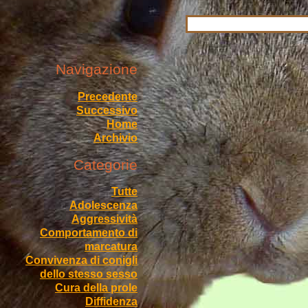
Navigazione
Precedente
Successivo
Home
Archivio
Categorie
Tutte
Adolescenza
Aggressività
Comportamento di
marcatura
Convivenza di conigli
dello stesso sesso
Cura della prole
Diffidenza