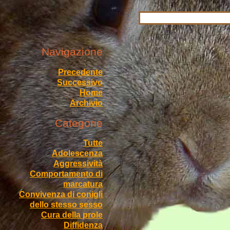
Navigazione
Precedente
Successivo
Home
Archivio
Categorie
Tutte
Adolescenza
Aggressività
Comportamento di
marcatura
Convivenza di conigli
dello stesso sesso
Cura della prole
Diffidenza