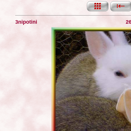
3nipotini
26